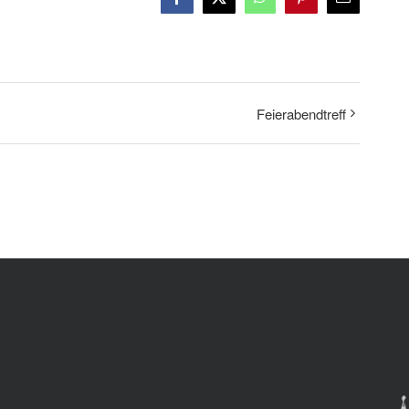
Facebook
X
WhatsApp
Pinterest
E-
Mail
Feierabendtreff