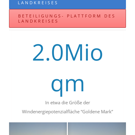
LANDKREISES
BETEILIGUNGS- PLATTFORM DES
LANDKREISES
2.0
Mio
qm
In etwa die Größe der
Windenergiepotenzialfläche “Goldene Mark”