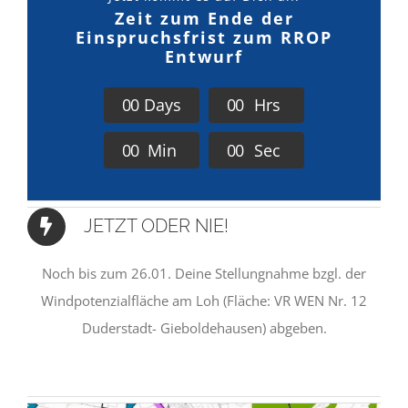
Zeit zum Ende der
Einspruchsfrist zum RROP
Entwurf
0
0
Days
0
0
Hrs
0
0
Min
0
0
Sec
JETZT ODER NIE!
Noch bis zum 26.01. Deine Stellungnahme bzgl. der
Windpotenzialfläche am Loh (Fläche: VR WEN Nr. 12
Duderstadt- Gieboldehausen) abgeben.