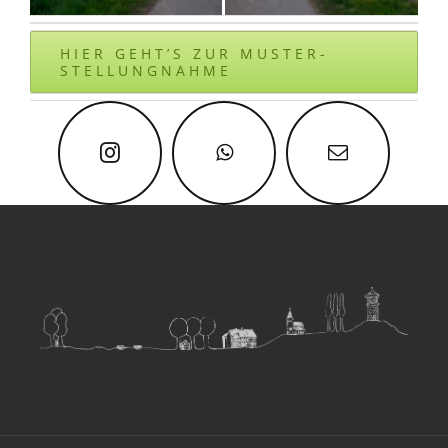
HIER GEHT’S ZUR MUSTER-
STELLUNGNAHME