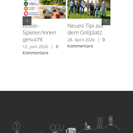
Boule-
Neues Tipi auf
Helferu
Spieler/innen
dem Grillplatz
zur Spor
gesucht
Sanierun
28. April 2026
|
0
Mingero
Kommentare
12. Juni 2026
|
0
Kommentare
7. April 2
Kommenta