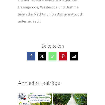
Die Karnevalsvereine aus Mingerode,
Desingerode, Westerode und Brehme
teilen die Macht nun bis Aschermittwoch
unter sich auf.
Seite teilen
Facebook
X
WhatsApp
Pinterest
E-
Mail
Ähnliche Beiträge