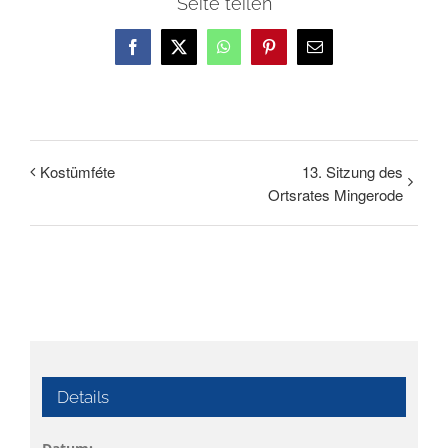
Seite teilen
Facebook
X
WhatsApp
Pinterest
E-
Mail
Kostümféte
13. Sitzung des
Ortsrates Mingerode
Details