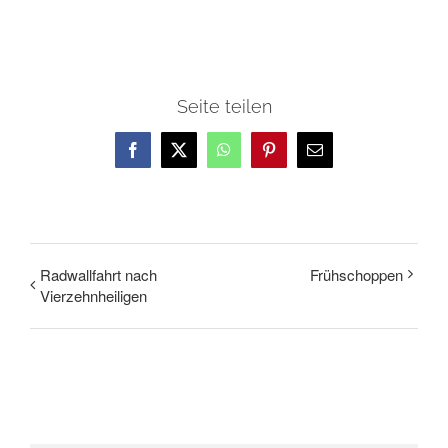
Seite teilen
Facebook
X
WhatsApp
Pinterest
E-
Mail
Radwallfahrt nach
Frühschoppen
Vierzehnheiligen