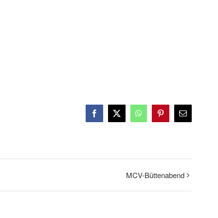
Facebook
X
WhatsApp
Pinterest
E-
Mail
MCV-Büttenabend