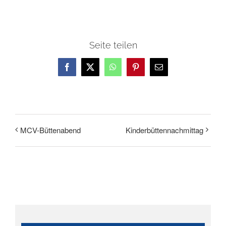
Seite teilen
Facebook
X
WhatsApp
Pinterest
E-
Mail
MCV-Büttenabend
Kinderbüttennachmittag