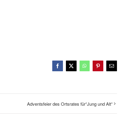
Facebook
X
WhatsApp
Pinterest
E-
Mail
Adventsfeier des Ortsrates für“Jung und Alt“